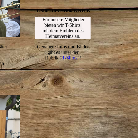
T-Shirt des Heimatvereins
Für unsere Mitglieder
bieten wir
T-Shirts
mit dem Emblem des
Heimatvereins an.
Genauere Infos und Bilder
äter
gibt es unter der
Rubrik "
T-Shirts
"!
ch