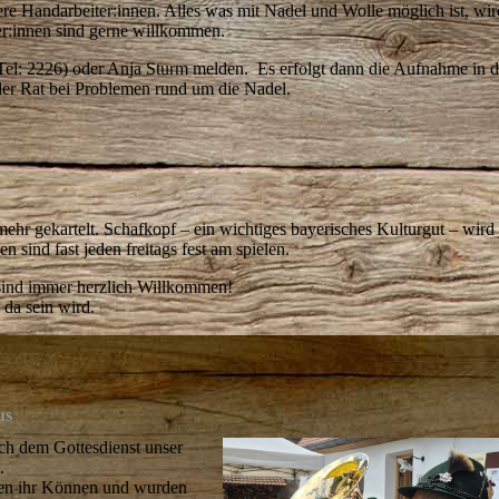
ere Handarbeiter:innen. Alles was mit Nadel und Wolle möglich ist, wird
er:innen sind gerne willkommen.
(Tel: 2226) oder Anja Sturm melden. Es erfolgt dann die Aufnahme in d
er Rat bei Problemen rund um die Nadel.
 mehr gekartelt. Schafkopf – ein wichtiges bayerisches Kulturgut – wird 
 sind fast jeden freitags fest am spielen.
n sind immer herzlich Willkommen!
 da sein wird.
us
ach dem Gottesdienst unser
.
ten ihr Können und wurden