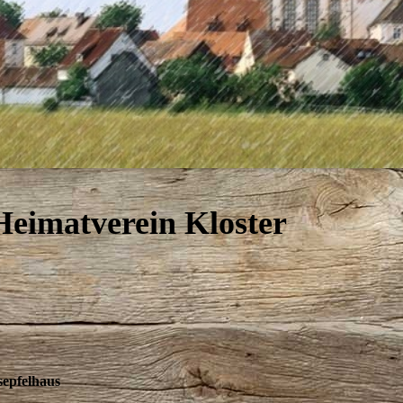
eimatverein Kloster
sepfelhaus