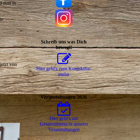
 dort in
ie
Schreib uns was Dich
bewegt!
jetzt von
Hier geht's zum Kon­takt­for­
mu­lar
Veranstaltungen 2026
Hier geht's zur
Gesamtübersicht unserer
Ver­an­stal­tungen