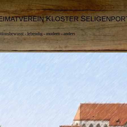
K
S
EIMATVEREIN
LOSTER
ELIGENPOR
itionsbewusst - lebendig - modern - anders