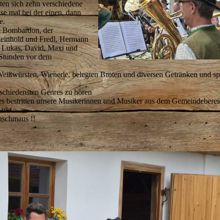
ten sich zehn verschiedene
e mal bei der einen, dann
e.
m Bombardon, der
 Reinhold und Fredl, Hermann
 Lukas, David, Maxi und
e Stunden vor dem
 Weißwürsten, Wienerle, belegten Broten und diversen Getränken und sp
schiedensten Genres zu hören
es bestritten unsere Musikerinnen und Musiker aus dem Gemeindeberei
arkt.
nschmaus !!