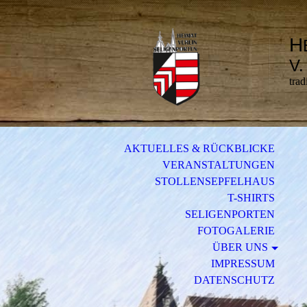
H
V.
trad
AKTUELLES & RÜCKBLICKE
VERANSTALTUNGEN
STOLLENSEPFELHAUS
T-SHIRTS
SELIGENPORTEN
FOTOGALERIE
ÜBER UNS
IMPRESSUM
DATENSCHUTZ