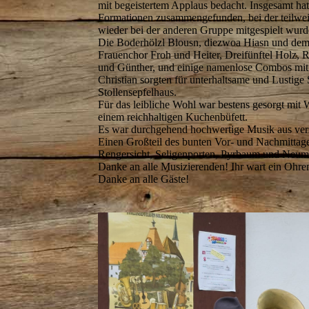
mit begeistertem Applaus bedacht. Insgesamt hat
Formationen zusammengefunden, bei der teilweis
wieder bei der anderen Gruppe mitgespielt wurd
Die Boderhölzl Blousn, diezwoa Hiasn und de
Frauenchor Froh und Heiter, Dreifünftel Holz,
und Günther, und einige namenlose Combos mit
Christian sorgten für unterhaltsame und Lustig
Stollensepfelhaus.
Für das leibliche Wohl war bestens gesorgt mit
einem reichhaltigen Kuchenbüfett.
Es war durchgehend hochwertige Musik aus ver
Einen Großteil des bunten Vor- und Nachmittag
Rengersicht, Seligenporten, Pyrbaum und Neum
Danke an alle Musizierenden! Ihr wart ein Ohre
Danke an alle Gäste!