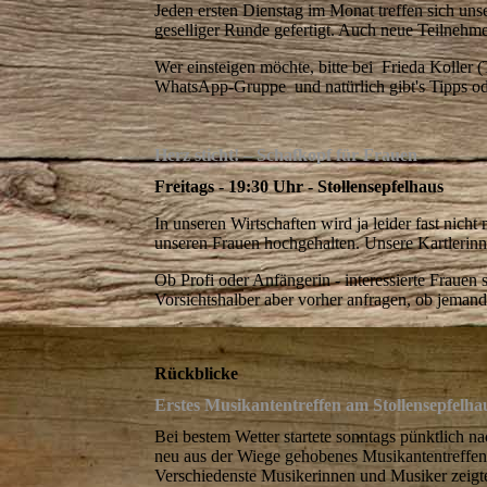
Jeden ersten Dienstag im Monat treffen sich uns
geselliger Runde gefertigt. Auch neue Teilnehm
Wer einsteigen möchte, bitte bei Frieda Koller 
WhatsApp-Gruppe und natürlich gibt's Tipps od
Herz sticht! – Schafkopf für Frauen
Freitags - 19:30 Uhr - Stollensepfelhaus
In unseren Wirtschaften wird ja leider fast nicht
unseren Frauen hochgehalten. Unsere Kartlerinnen
Ob Profi oder Anfängerin - interessierte Fraue
Vorsichtshalber aber vorher anfragen, ob jemand
Rückblicke
Erstes Musikantentreffen am Stollensepfelha
Bei bestem Wetter startete sonntags pünktlich n
neu aus der Wiege gehobenes Musikantentreffen
Verschiedenste Musikerinnen und Musiker zeig